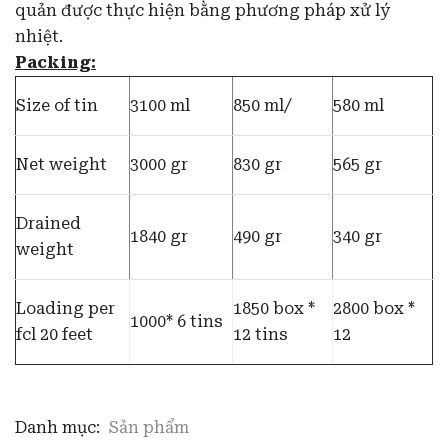
quản được thực hiện bằng phương pháp xử lý
nhiệt.
Packing:
Size of tin
3100 ml
850 ml/
580 ml
Net weight
3000 gr
830 gr
565 gr
Drained
1840 gr
490 gr
340 gr
weight
Loading per
1850 box *
2800 box *
1000* 6 tins
fcl 20 feet
12 tins
12
Danh mục:
Sản phẩm