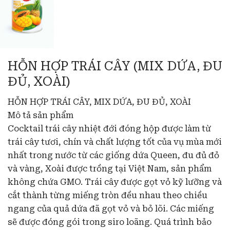
HỖN HỢP TRÁI CÂY (MIX DỨA, ĐU
ĐỦ, XOÀI)
HỖN HỢP TRÁI CÂY, MIX DỨA, ĐU ĐỦ, XOÀI
Mô tả sản phẩm
Cocktail trái cây nhiệt đới đóng hộp được làm từ
trái cây tươi, chín và chất lượng tốt của vụ mùa mới
nhất trong nước từ các giống dứa Queen, đu đủ đỏ
và vàng, Xoài được trồng tại Việt Nam, sản phẩm
không chứa GMO. Trái cây được gọt vỏ kỹ lưỡng và
cắt thành từng miếng tròn đều nhau theo chiều
ngang của quả dứa đã gọt vỏ và bỏ lõi. Các miếng
sẽ được đóng gói trong siro loãng. Quá trình bảo