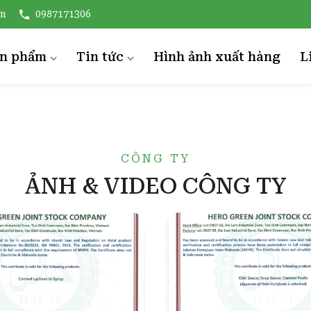
om
0987171306
ản phẩm
Tin tức
Hình ảnh xuất hàng
L
ỨA ĐÓNG HÔP
TIN NÔNG NGHIỆP
ẢI THIỀU ĐÓNG HỘP
Sinh thái
ƯA CHUỘT ĐÓNG LỌ
Rau củ quả
CÔNG TY
ONG NHÃN ĐÓNG HỘP
ẢNH & VIDEO CÔNG TY
OÀI ĐÓNG HỘP
ƯỚC TƯƠNG
ƯƠNG ỚT
À CHUA ĐÓNG LỌ