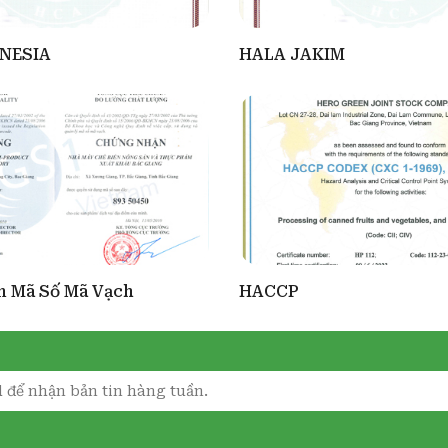
ỖN HỢP TRÁI CÂY
NESIA
HALA JAKIM
 Mã Số Mã Vạch
HACCP