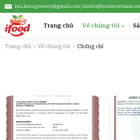
luu.herogreen01@gmail.com; luuhv@foodsvietnam.c
Trang chủ
Về chúng tôi
S
Giới thiệu
D
Trang chủ
Về chúng tôi
Chứng chỉ
Chứng chỉ
V
Công nghệ sản xuất
D
L
X
N
T
C