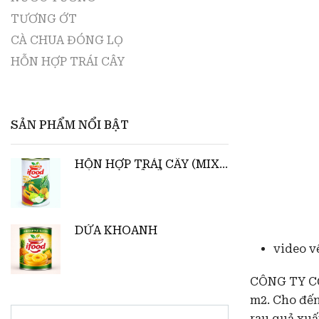
H
TƯƠNG ỚT
CÀ CHUA ĐÓNG LỌ
HỖN HỢP TRÁI CÂY
SẢN PHẨM NỔI BẬT
HỖN HỢP TRÁI CÂY (MIX
DỨA, ĐU ĐỦ, ỔI)
DỨA KHOANH
video v
CÔNG TY CỔ 
m2. Cho đến
rau quả xuấ