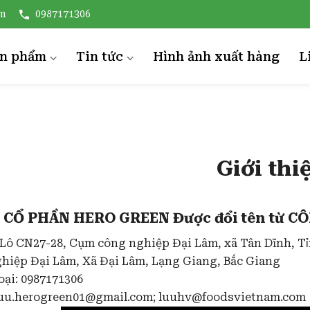
om
0987171306
ản phẩm
Tin tức
Hình ảnh xuất hàng
L
ỨA ĐÓNG HÔP
TIN NÔNG NGHIỆP
ẢI THIỀU ĐÓNG HỘP
Sinh thái
ƯA CHUỘT ĐÓNG LỌ
Rau củ quả
Giới thi
ONG NHÃN ĐÓNG HỘP
OÀI ĐÓNG HỘP
 CỔ PHẦN HERO GREEN Được đổi tên từ 
ƯỚC TƯƠNG
: Lô CN27-28, Cụm công nghiệp Đại Lâm, xã Tân Dĩnh, Tỉ
ƯƠNG ỚT
hiệp Đại Lâm, Xã Đại Lâm, Lạng Giang, Bắc Giang
oại: 0987171306
À CHUA ĐÓNG LỌ
luu.herogreen01@gmail.com; luuhv@foodsvietnam.com