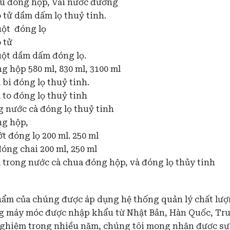
ều đóng hộp, Vải nước đường
 tử dầm dấm lọ thuỷ tinh.
ột đóng lọ
 tử
ột dầm dấm đóng lọ.
g hộp 580 ml, 830 ml, 3100 ml
 bi đóng lọ thuỷ tinh.
 to đóng lọ thuỷ tinh
g nước cà đóng lọ thuỷ tinh
ng hộp,
t đóng lọ 200 ml. 250 ml
đóng chai 200 ml, 250 ml
 trong nước cà chua đóng hộp, và đóng lọ thủy tinh
hẩm của chúng được áp dụng hệ thống quản lý chất lượ
g máy móc được nhập khẩu từ Nhật Bản, Hàn Quốc, Tru
nghiệm trong nhiều năm, chúng tôi mong nhận được sự