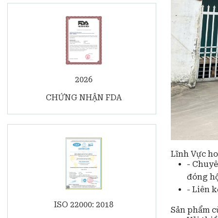
2026
CHỨNG NHẬN FDA
Lĩnh Vực ho
- Chuyê
đóng hộ
- Liên 
ISO 22000: 2018
Sản phẩm c