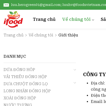
luu.herogreen01@gmail.com; luuhv@foodsvietnam.c
Trang chủ
Về chúng tôi
S
Giới thiệu
D
Trang chủ
Về chúng tôi
Giới thiệu
Chứng chỉ
V
Công nghệ sản xuất
D
DANH MỤC
L
X
DỨA ĐÓNG HÔP
CÔNG TY
VẢI THIỀU ĐÓNG HỘP
N
Địa chỉ
DƯA CHUỘT ĐÓNG LỌ
T
công ng
LONG NHÃN ĐÓNG HỘP
Điện th
C
XOÀI ĐÓNG HỘP
Email: 
NƯỚC TƯƠNG