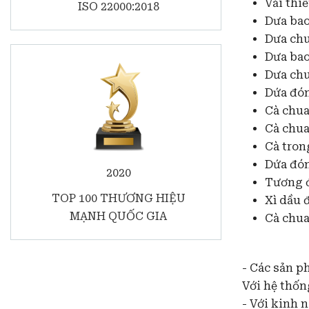
Vải thi
ISO 22000:2018
Dưa bao
Dưa chu
Dưa bao
Dưa chu
Dứa đón
Cà chua
Cà chua
Cà tron
Dứa đó
2020
Tương ớ
TOP 100 THƯƠNG HIỆU
Xì dầu 
MẠNH QUỐC GIA
Cà chua
- Các sản p
Với hệ thốn
- Với kinh 