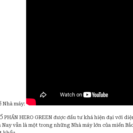
ỖN HỢP TRÁI CÂY
ề Nhà máy:
PHẦN HERO GREEN được đầu tư khá hiện đại với diện tí
 Nay vẫn là một trong những Nhà máy lớn của miền Bắc,
t khẩu