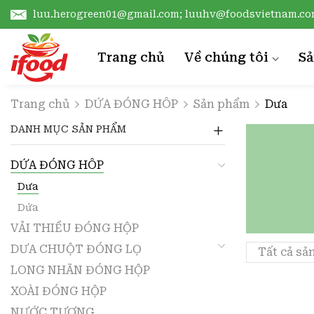
luu.herogreen01@gmail.com; luuhv@foodsvietnam.c
Trang chủ
Về chúng tôi
S
Giới thiệu
D
Trang chủ
DỨA ĐÓNG HÔP
Sản phẩm
Dưa
Chứng chỉ
V
DANH MỤC SẢN PHẨM
Công nghệ sản xuất
D
DỨA ĐÓNG HÔP
L
Dưa
X
Dứa
VẢI THIỀU ĐÓNG HỘP
N
DƯA CHUỘT ĐÓNG LỌ
Tất cả sả
T
LONG NHÃN ĐÓNG HỘP
C
XOÀI ĐÓNG HỘP
NƯỚC TƯƠNG