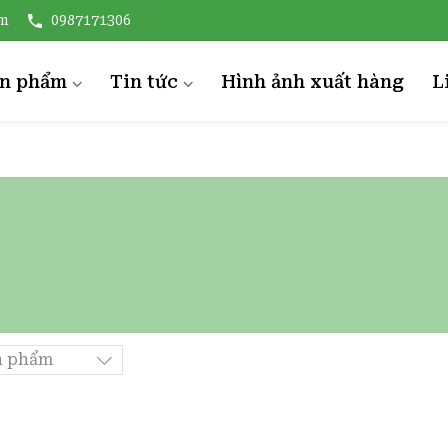
om
0987171306
ản phẩm
Tin tức
Hình ảnh xuất hàng
L
ỨA ĐÓNG HÔP
TIN NÔNG NGHIỆP
ẢI THIỀU ĐÓNG HỘP
Sinh thái
ƯA CHUỘT ĐÓNG LỌ
Rau củ quả
ONG NHÃN ĐÓNG HỘP
OÀI ĐÓNG HỘP
ƯỚC TƯƠNG
n phẩm
ƯƠNG ỚT
À CHUA ĐÓNG LỌ