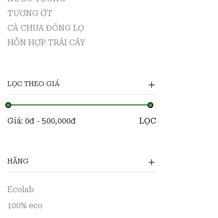
H
TƯƠNG ỚT
CÀ CHUA ĐÓNG LỌ
HỖN HỢP TRÁI CÂY
LỌC THEO GIÁ
Giá:
0đ - 500,000đ
LỌC
HÃNG
Ecolab
100% eco