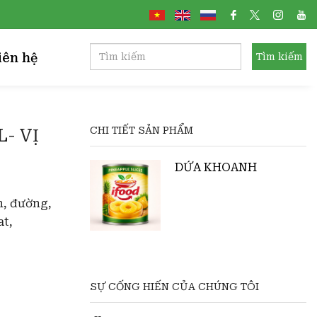
iên hệ
Tìm kiếm
CHI TIẾT SẢN PHẨM
- VỊ
HOANH
DỨA KHOANH
h, đường,
at,
SỰ CỐNG HIẾN CỦA CHÚNG TÔI