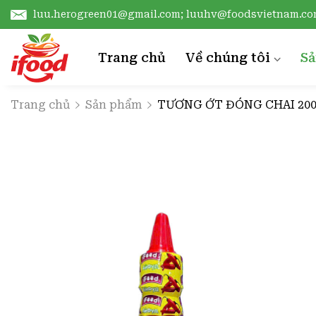
luu.herogreen01@gmail.com; luuhv@foodsvietnam.c
Trang chủ
Về chúng tôi
S
Giới thiệu
D
Trang chủ
Sản phẩm
TƯƠNG ỚT ĐÓNG CHAI 200 
Chứng chỉ
V
Công nghệ sản xuất
D
L
X
N
T
C