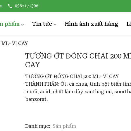
om
0987171306
ản phẩm
Tin tức
Hình ảnh xuất hàng
L
ỨA ĐÓNG HÔP
TIN NÔNG NGHIỆP
ML- VỊ CAY
ẢI THIỀU ĐÓNG HỘP
Sinh thái
TƯƠNG ỚT ĐÓNG CHAI 200 ML
ƯA CHUỘT ĐÓNG LỌ
Rau củ quả
CAY
DỨA KHOANH
DỨA K
ONG NHÃN ĐÓNG HỘP
TƯƠNG ỚT ĐÓNG CHAI 200 ML- VỊ CAY
THÀNH PHẦN: Ớt, cà chua, tinh bột biến tín
OÀI ĐÓNG HỘP
muối, acid, chất làm dày xanthagum, soortb
ƯỚC TƯƠNG
benzorat.
ƯƠNG ỚT
À CHUA ĐÓNG LỌ
Danh mục:
Sản phẩm